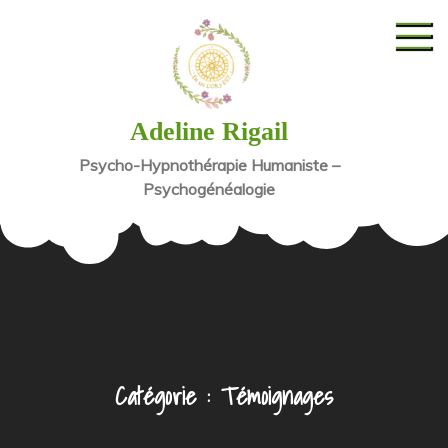
Skip
to
content
Adeline Rigail
Psycho-Hypnothérapie Humaniste –
Psychogénéalogie
Catégorie :
Témoignages